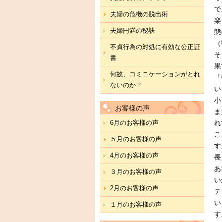
で
夫婦の危機の脱出術
楽
夫婦円満の秘訣
態
（
不貞行為の対処に有効な公正証
そ
書
果
何故、コミニケーションがとれ
「
ないのか？
い
小
お客様の声
ま
6月のお客様の声
れ
こ
５月のお客様の声
す
4月のお客様の声
長
あ
３月のお客様の声
い
2月のお客様の声
テ
い
１月のお客様の声
す