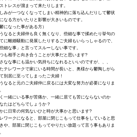
ストレスが溜まって来たりします。
しみが一つなくなってしまい精神的に落ち込んだりして鬱状
になる方がいたりと影響が大きいものです。
鬱になった事がある方）
うなると夫婦仲も良く無くなり、些細な事で揉めたり挙句の
てに離婚騒動に発展したりするご夫婦もいらっしゃるので、
些細な事」と言ってスルーしない事です。
つも相手と向き合うことが大事だと思います?
さなな事にも温かい気持ちになれるといいのですが、、、
たテレワークで家にいる時間が長いと、奥様から鬱陶しがら
て別居に至ってしまったご夫婦！
うなると元のご夫婦仲に戻るには大変な努力が必要になりま
。
く一緒にいる事が苦痛か、一緒に居ても苦にならないのか
なたはどちらでしょうか？
かに日常の何気ないひと時が大事かと思います?
レワークになると、部屋に閉じこもって仕事をしていると思
きや、部屋に閉じこもってやりたい放題って言う事もありま
。