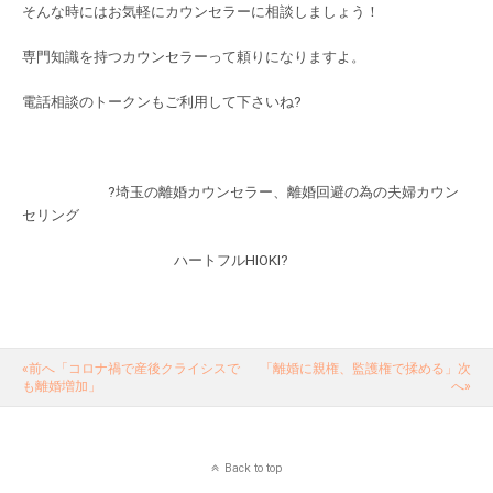
そんな時にはお気軽にカウンセラーに相談しましょう！
専門知識を持つカウンセラーって頼りになりますよ。
電話相談のトークンもご利用して下さいね?
?埼玉の離婚カウンセラー、離婚回避の為の夫婦カウン
セリング
ハートフルHIOKI?
«前へ「コロナ禍で産後クライシスで
「離婚に親権、監護権で揉める」次
も離婚増加」
へ»
Back to top