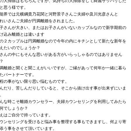
の大掃除はもちろんですが、気持ちの大掃除をして綺麗サッパリした
と思う様です。
能界では元横綱貴乃花関と河野景子さんご夫婦や及川光彦さんと
れいさんご夫婦が円満離婚をされました。
子さんが大きい、またはお子さんがいないカップルなので新学期前の
け込み離婚とは違います
の２カップルは円満離婚なので今年の内にキチンとして新たな新年を
えたいのでしょうか？
さんの中にもそんな思いがある方がいらっしゃるのではありません
？
満離婚と聞くと聞こえがいいですが、ご縁があって何年か一緒に暮ら
たパートナーです。
程の事がない限り思い悩むものです。
んだり、苦しんだりしていると、そこから抜け出す事が出来ずにいま
。
んな時こそ離婚カウンセラー、夫婦カウンセリングを利用してみたら
何でしょうか？
えはご自分で持っています。
ウンセリングを受けると悩み事を整理する事もできますし、何より寄
添う事をさせて頂いています。