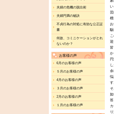
家
い
夫婦の危機の脱出術
芸
夫婦円満の秘訣
檀
お
不貞行為の対処に有効な公正証
書
駆
こ
何故、コミニケーションがとれ
迎
ないのか？
皆
か
お客様の声
円
6月のお客様の声
し
余
５月のお客様の声
悩
4月のお客様の声
す
３月のお客様の声
そ
如
2月のお客様の声
答
１月のお客様の声
カ
り