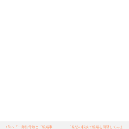
«前へ「一卵性母娘と「離婚事
「発想の転換で離婚を回避してみま